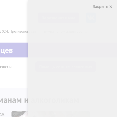
Закрыть
Перезвоните мне
024. Противопоказания — нужна консультация врача.
яцев
такты
Помощь семьям зависимых
манам и алкоголикам
да.