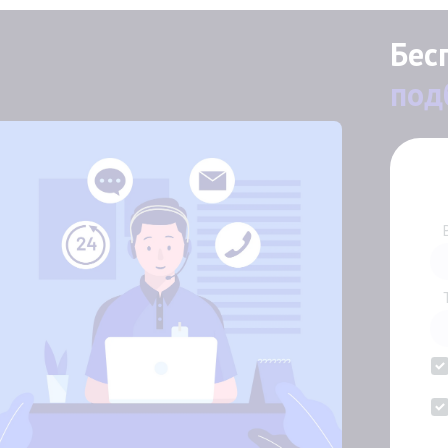
Бес
под