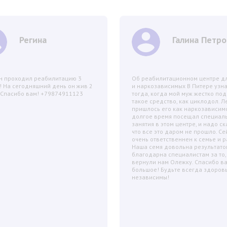
Регина
Галина Петро
н проходил реабилитацию 3
Об реабилитационном центре дл
! На сегодняшний день он жив 2
и наркозависимых В Питере узн
! Спасибо вам! +79874911123
тогда, когда мой муж жестко под
.
такое средство, как циклодол. Л
пришлось его как наркозависимо
долгое время посещал специал
занятия в этом центре, и надо ск
что все это даром не прошло. Се
очень ответственнен к семье и р
Наша семя довольна результато
благодарна специалистам за то,
вернули нам Олежку. Спасибо в
большое! Будьте всегда здоров
независимы!