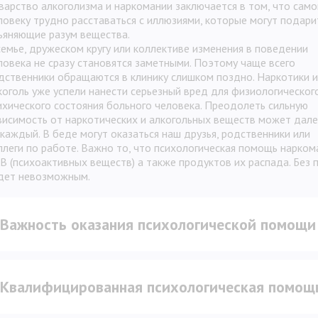
варство алкоголизма и наркомании заключается в том, что сам
ловеку трудно расставаться с иллюзиями, которые могут подари
ьяняющие разум вещества.
семье, дружеском кругу или коллективе изменения в поведении
ловека не сразу становятся заметными. Поэтому чаще всего
дственники обращаются в клинику слишком поздно. Наркотики и
коголь уже успели нанести серьезный вред для физиологическог
ихического состояния больного человека. Преодолеть сильную
висимость от наркотических и алкогольных веществ может дал
 каждый. В беде могут оказаться наш друзья, родственники или
ллеги по работе. Важно то, что психологическая помощь нарко
В (психоактивных веществ) а также продуктов их распада. Без
дет невозможным.
Важность оказания психологической помощи
Квалифицированная психологическая помощ