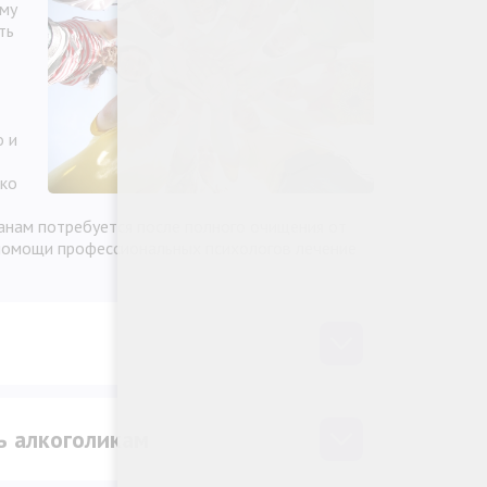
ому
ть
о и
еко
манам потребуется после полного очищения от
 помощи профессиональных психологов лечение
ь алкоголикам