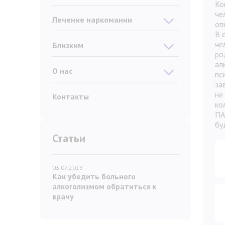
Ко
че
Лечение наркомании
оп
В 
че
Близким
ро
ал
О нас
пс
за
не
Контакты
ко
ПА
бу
Статьи
03.07.2023
Как убедить больного
алкоголизмом обратиться к
врачу