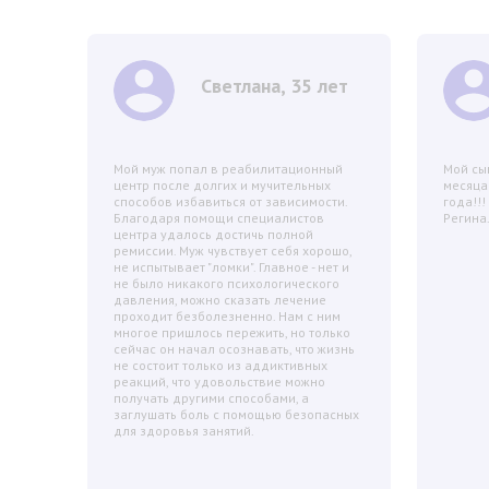
Светлана, 35 лет
я
Мой муж попал в реабилитационный
Мой сы
аницу
центр после долгих и мучительных
месяца
г» в
способов избавиться от зависимости.
года!!
Благодаря помощи специалистов
Регина
ерила
центра удалось достичь полной
ремиссии. Муж чувствует себя хорошо,
что
не испытывает "ломки". Главное - нет и
ное за
не было никакого психологического
час я
давления, можно сказать лечение
ла,
проходит безболезненно. Нам с ним
люди!
многое пришлось пережить, но только
сейчас он начал осознавать, что жизнь
не состоит только из аддиктивных
реакций, что удовольствие можно
получать другими способами, а
заглушать боль с помощью безопасных
для здоровья занятий.