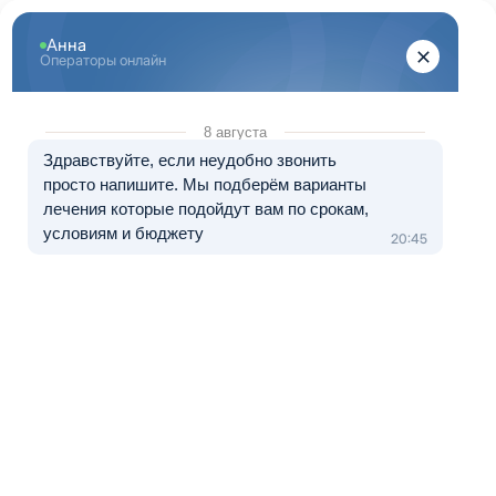
Перейти к основному содержанию
"Здоровый Санкт-Петербург"
+7 (812) 313-29-77
8 (800) 333-20-07
Телефон в Санкт-Петербурге
Бесплатно по России
Перезвоните мне
Медуслуги — клиника «ЭЛЬМЕД», лицензия № Л041-01148-
78/01490328 от 05.11.2024.
Лечение в рассрочку от 0 до 12 месяцев
Кодирование от алкоголизма
методом Торпедо
Когда алкоголь из средства снятия напряжения
превращается в источник постоянного стресса, то человек
остаётся наедине с бессонницей, срывами, чувством вины и
усталостью. Это тяжело признавать, но ещё тяжелее жить
без изменений. Важно понять: есть медицинский,