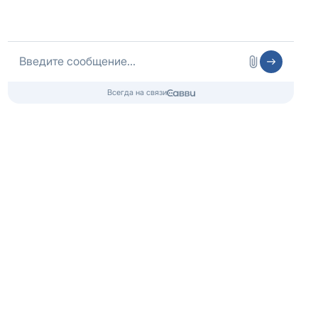
Оператор сайта
ИП Шубных
ИНН 325502806683
ОГРНИП 316325600085756 от 01.08.2016 года
Медицинская лицензия
Медицинские услуги
ООО «ЭЛЬМЕД»
Лицензия № Л041-01148-78/01490328
от 05.11.2024, Комитет по здравоохранению г.Санкт-
Петербурга
Контакты 24/7
8 (800) 333-20-07
Бесплатно по России
+7 (812) 313-29-77
Телефон в Санкт-Петербурге