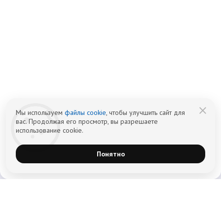
info@czm.su
Информационный наркологический центр. Мы подбираем программу и
организуем запись; медпроцедуры проводит клиника-партнёр.
Имеются противопоказания — консультация врача обязательна.
18+
Информация не является публичной офертой (ст. 437 ГК РФ).
Политика обработки персональных
Cогласие на обработку персональных
данных
данных
Мы используем
файлы cookie
, чтобы улучшить сайт для
вас. Продолжая его просмотр, вы разрешаете
использование cookie.
Понятно