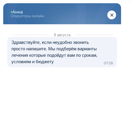
Перейти к основному содержанию
"Здоровый Санкт-Петербург"
+7 (812) 313-29-77
8 (800) 333-20-07
Телефон в Санкт-Петербурге
Бесплатно по России
Перезвоните мне
Медуслуги — клиника «ЭЛЬМЕД», лицензия № Л041-01148-
78/01490328 от 05.11.2024.
Лечение в рассрочку от 0 до 12 месяцев
Лечение амфетаминовой
зависимости
Амфетамин вызывает ощущение эйфории, небывалую
гиперактивность, а также существенно повышает либидо.
Будто в мозге человека включается атомный движок,
чтобы «показать стиля» на вечеринке. А потом наступает
тишина, в которой звенит сердце, дрожат руки и