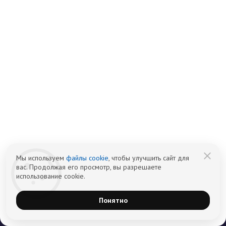
Оператор сайта
Мы используем
файлы cookie
, чтобы улучшить сайт для
ИП Шубных
вас. Продолжая его просмотр, вы разрешаете
ИНН 325502806683
использование cookie.
ОГРНИП 316325600085756 от 01.08.2016 года
Понятно
Медицинская лицензия
Медицинские услуги