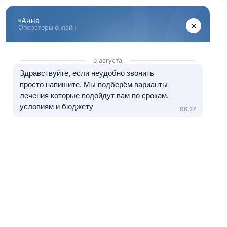
Перейти к основному содержанию
"Здоровый Санкт-Петербург"
+7 (812) 313-29-77
8 (800) 333-20-07
Телефон в Санкт-Петербурге
Бесплатно по России
Перезвоните мне
Медуслуги — клиника «ЭЛЬМЕД», лицензия № Л041-01148-
78/01490328 от 05.11.2024.
Лечение в рассрочку от 0 до 12 месяцев
Лазерное кодирование от
алкоголизма
Иногда кажется, что фраза «выпью пару бокалов, чтобы
спалось лучше» лишь не больше, чем желание расслабиться.
Но дни начинают тянуться, как резина, выходные
превращаются в запои, а утро начинает с похмелья и
тревоги. Слова «завтра не пью» звучат красиво, но