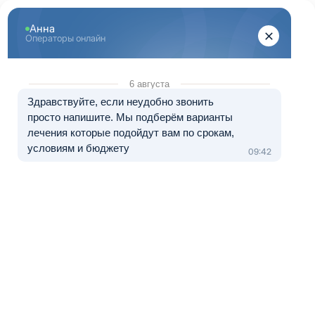
Перейти к основному содержанию
"Здоровый Санкт-Петербург"
+7 (812) 313-29-77
8 (800) 333-20-07
Телефон в Санкт-Петербурге
Бесплатно по России
Перезвоните мне
Медуслуги — клиника «ЭЛЬМЕД», лицензия № Л041-01148-
78/01490328 от 05.11.2024.
Лечение в рассрочку от 0 до 12 месяцев
Капельница от похмелья на
дому
Вчера сильно перебрали? Тошнота, дрожь,
сердце колотится, голова тяжёлая? Не ждите, пока
«отпустит» – просто позвоните в «Здоровый
Санкт-Петербург». Капельница от похмелья на