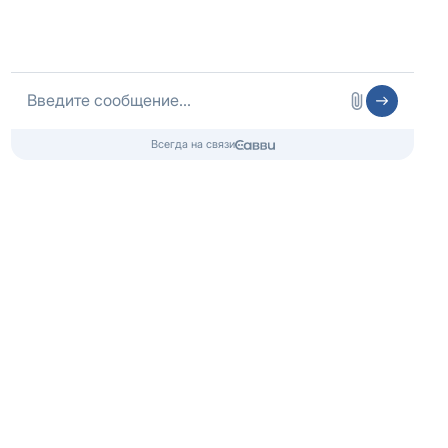
24.03.2025
Как культурный досуг помогает в
реабилитации. Поход в кино как
шаг к трезвой жизни
Подробнее