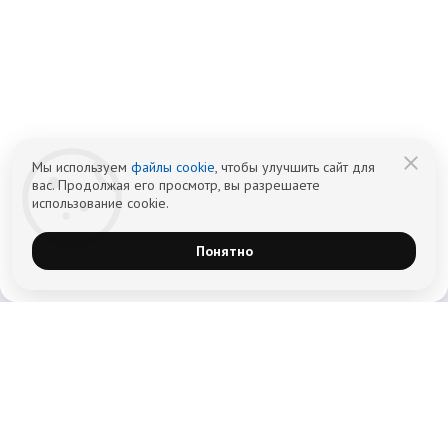
Информационный наркологический центр. Мы подбираем программу и
организуем запись; медпроцедуры проводит клиника-партнёр.
Имеются противопоказания — консультация врача обязательна.
18+
Информация не является публичной офертой (ст. 437 ГК РФ).
Политика обработки персональных
Cогласие на обработку персональных
данных
данных
Мы используем
файлы cookie
, чтобы улучшить сайт для
вас. Продолжая его просмотр, вы разрешаете
использование cookie.
Понятно