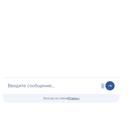
ИНН 325502806683
ОГРНИП 316325600085756 от 01.08.2016 года
Медицинская лицензия
Медицинские услуги
ООО «ЭЛЬМЕД»
Лицензия № Л041-01148-78/01490328
от 05.11.2024, Комитет по здравоохранению г.Санкт-
Петербурга
Контакты 24/7
8 (800) 333-20-07
Бесплатно по России
+7 (812) 313-29-77
Телефон в Санкт-Петербурге
info@czm.su