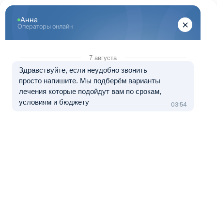
Перейти к основному содержанию
"Здоровый Санкт-Петербург"
+7 (812) 313-29-77
8 (800) 333-20-07
Телефон в Санкт-Петербурге
Бесплатно по России
Перезвоните мне
Медуслуги — клиника «ЭЛЬМЕД», лицензия № Л041-01148-
78/01490328 от 05.11.2024.
Лечение в рассрочку от 0 до 12 месяцев
Кодирование от алкоголизма в
Шлиссельбурге
Кодирование от алкоголизма – это процедура, которая
относится к методам аверсивной терапии.
Запретительная терапия направлена на устранение
алкогольной зависимости и формирования
отрицательного отношения к спиртным напиткам. Как