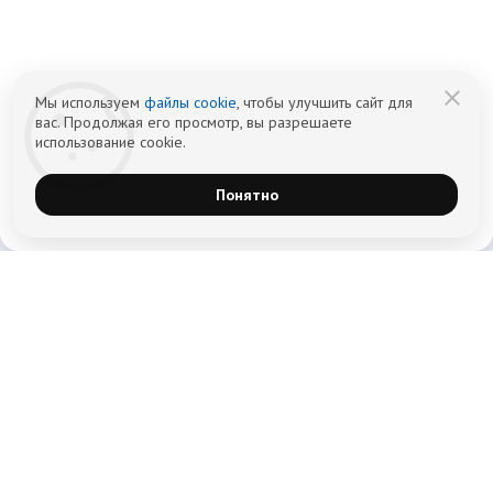
Информация не является публичной офертой (ст. 437 ГК РФ).
Политика обработки персональных
Cогласие на обработку персональных
данных
данных
Мы используем
файлы cookie
, чтобы улучшить сайт для
вас. Продолжая его просмотр, вы разрешаете
использование cookie.
Понятно
Главная