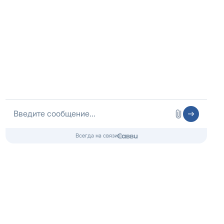
Медицинская лицензия
Медицинские услуги
ООО «ЭЛЬМЕД»
Лицензия № Л041-01148-78/01490328
от 05.11.2024, Комитет по здравоохранению г.Санкт-
Петербурга
Контакты 24/7
8 (800) 333-20-07
Бесплатно по России
+7 (812) 313-29-77
Телефон в Санкт-Петербурге
info@czm.su
Информационный наркологический центр. Мы подбираем программу и
организуем запись; медпроцедуры проводит клиника-партнёр.
Имеются противопоказания — консультация врача обязательна.
18+