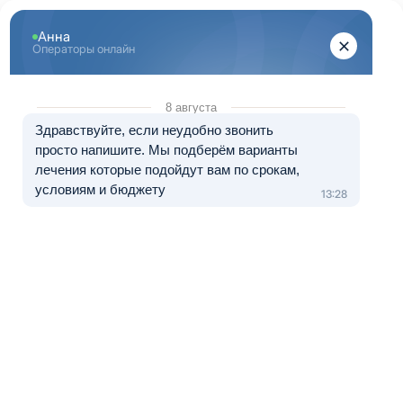
Перейти к основному содержанию
"Здоровый Санкт-Петербург"
+7 (812) 313-29-77
8 (800) 333-20-07
Телефон в Санкт-Петербурге
Бесплатно по России
Перезвоните мне
Медуслуги — клиника «ЭЛЬМЕД», лицензия № Л041-01148-
78/01490328 от 05.11.2024.
Лечение в рассрочку от 0 до 12 месяцев
Лечение наркомании в Советском
Наркологический центр лечения наркомании «Здоровый
Санкт-Петербург» в Советском – это то место, где вам
или вашему близкому точно смогут помочь. У нас есть
все необходимые инструменты и средства для того,
чтобы вернуть к трезвой жизни наркозависимого
человека и устранить последствия длительного
употребления психоактивных веществ.