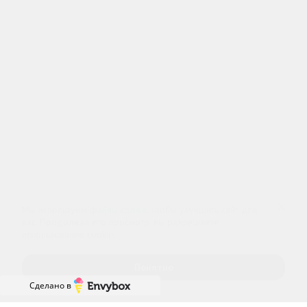
8 (800) 333-20-07
Бесплатно по России
+7 (812) 313-29-77
Телефон в Санкт-Петербурге
info@czm.su
Информационный наркологический центр. Мы подбираем программу и
организуем запись; медпроцедуры проводит клиника-партнёр.
Имеются противопоказания — консультация врача обязательна.
18+
Информация не является публичной офертой (ст. 437 ГК РФ).
Политика обработки персональных
Cогласие на обработку персональных
данных
данных
Мы используем
файлы cookie
, чтобы улучшить сайт для
вас. Продолжая его просмотр, вы разрешаете
использование cookie.
Понятно
Сделано в