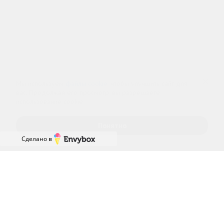
Информационный наркологический центр. Мы подбираем программу и
организуем запись; медпроцедуры проводит клиника-партнёр.
Имеются противопоказания — консультация врача обязательна.
18+
Информация не является публичной офертой (ст. 437 ГК РФ).
Политика обработки персональных
Cогласие на обработку персональных
данных
данных
Мы используем
файлы cookie
, чтобы улучшить сайт для
вас. Продолжая его просмотр, вы разрешаете
использование cookie.
Понятно
Сделано в