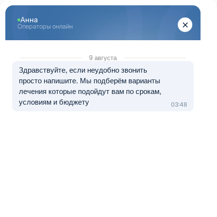
Перейти к основному содержанию
"Здоровый Санкт-Петербург"
+7 (812) 313-29-77
8 (800) 333-20-07
Телефон в Санкт-Петербурге
Бесплатно по России
Перезвоните мне
Медуслуги — клиника «ЭЛЬМЕД», лицензия № Л041-01148-
78/01490328 от 05.11.2024.
Лечение в рассрочку от 0 до 12 месяцев
Наркологическая клиника в
Подпорожье
Центр лечения наркомании и алкоголизма «Здоровый
санкт-Петербург» создан для оказания помощи людям с
химическими видами зависимости. Здесь
осуществляются все виды наркологической помощи,
которые необходимы пациентам для полного