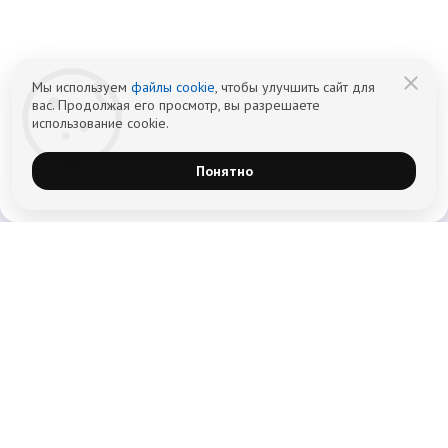
Информация не является публичной офертой (ст. 437 ГК РФ).
Политика обработки персональных
Cогласие на обработку персональных
данных
данных
Мы используем
файлы cookie
, чтобы улучшить сайт для
вас. Продолжая его просмотр, вы разрешаете
использование cookie.
Понятно
Главная