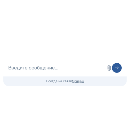
Медицинская лицензия
Медицинские услуги
ООО «ЭЛЬМЕД»
Лицензия № Л041-01148-78/01490328
от 05.11.2024, Комитет по здравоохранению г.Санкт-
Петербурга
Контакты 24/7
8 (800) 333-20-07
Бесплатно по России
+7 (812) 313-29-77
Телефон в Санкт-Петербурге
info@czm.su
Информационный наркологический центр. Мы подбираем программу и
организуем запись; медпроцедуры проводит клиника-партнёр.
Имеются противопоказания — консультация врача обязательна.
18+