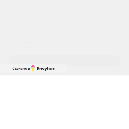
Информационный наркологический центр. Мы подбираем программу и
организуем запись; медпроцедуры проводит клиника-партнёр.
Имеются противопоказания — консультация врача обязательна.
18+
Информация не является публичной офертой (ст. 437 ГК РФ).
Политика обработки персональных
Cогласие на обработку персональных
данных
данных
Мы используем
файлы cookie
, чтобы улучшить сайт для
вас. Продолжая его просмотр, вы разрешаете
использование cookie.
Понятно
Сделано в