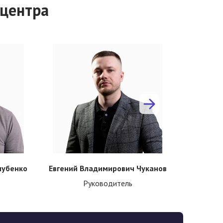
 центра
чубенко
Евгений Владимирович Чуканов
Ирина Ге
Руководитель
Псих