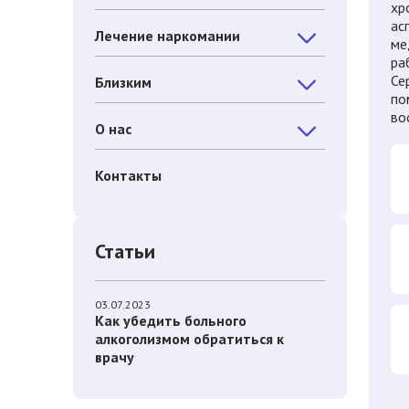
хр
ас
Лечение наркомании
ме
ра
Се
Близким
по
во
О нас
Контакты
Статьи
03.07.2023
Как убедить больного
алкоголизмом обратиться к
врачу