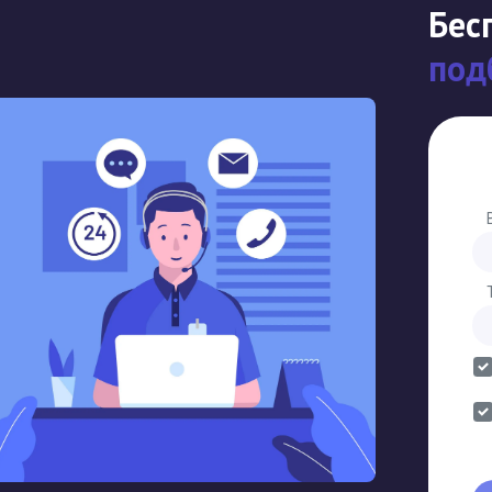
Бес
под