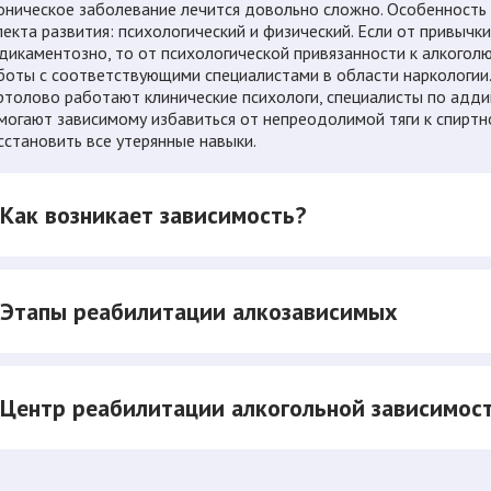
оническое заболевание лечится довольно сложно. Особенность 
пекта развития: психологический и физический. Если от привычк
дикаментозно, то от психологической привязанности к алкогол
боты с соответствующими специалистами в области наркологии.
ртолово работают клинические психологи, специалисты по аддикц
могают зависимому избавиться от непреодолимой тяги к спиртно
сстановить все утерянные навыки.
Как возникает зависимость?
Этапы реабилитации алкозависимых
Центр реабилитации алкогольной зависимос