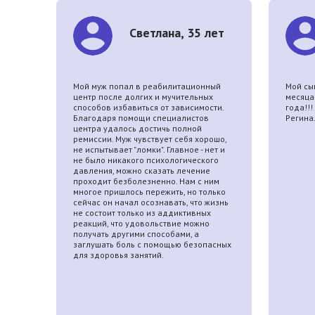
Светлана, 35 лет
я
Мой муж попал в реабилитационный
Мой сы
аницу
центр после долгих и мучительных
месяца
г» в
способов избавиться от зависимости.
года!!
Благодаря помощи специалистов
Регина
ерила
центра удалось достичь полной
ремиссии. Муж чувствует себя хорошо,
что
не испытывает "ломки". Главное - нет и
ное за
не было никакого психологического
час я
давления, можно сказать лечение
ла,
проходит безболезненно. Нам с ним
люди!
многое пришлось пережить, но только
сейчас он начал осознавать, что жизнь
не состоит только из аддиктивных
реакций, что удовольствие можно
получать другими способами, а
заглушать боль с помощью безопасных
для здоровья занятий.