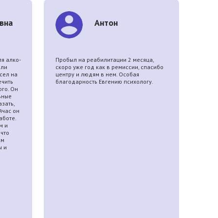
вна
Антон
я алко-
Пробыл на реабилитации 2 месяца,
Мы с
али
скоро уже год как в ремиссии, спасибо
детса
сел на
центру и людям в нем. Особая
Васил
ечить
благодарность Евгению психологу.
футбо
го. Он
посту
ьные
перес
азать,
обзав
йчас он
прекр
аботе.
невм
м и
город
 что
пробл
ам
живет
ы и
друга
харак
Обра
«Здор
работ
сего
намно
прошл
отнош
общат