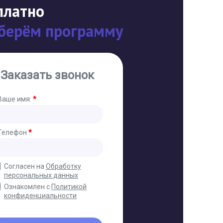
платно
берём программу