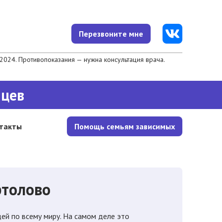
Перезвоните мне
024. Противопоказания — нужна консультация врача.
яцев
такты
Помощь семьям зависимых
ртолово
й по всему миру. На самом деле это