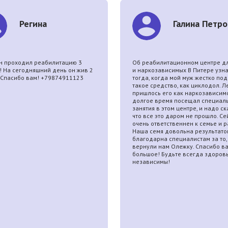
Регина
Галина Петро
н проходил реабилитацию 3
Об реабилитационном центре дл
! На сегодняшний день он жив 2
и наркозависимых В Питере узн
! Спасибо вам! +79874911123
тогда, когда мой муж жестко под
.
такое средство, как циклодол. Л
пришлось его как наркозависимо
долгое время посещал специал
занятия в этом центре, и надо ск
что все это даром не прошло. Се
очень ответственнен к семье и р
Наша семя довольна результато
благодарна специалистам за то,
вернули нам Олежку. Спасибо в
большое! Будьте всегда здоров
независимы!