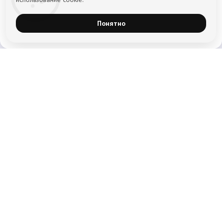
Понятно
Главная
Кодирование от алкоголизма
Лечение наркомании
Вывод из запоя