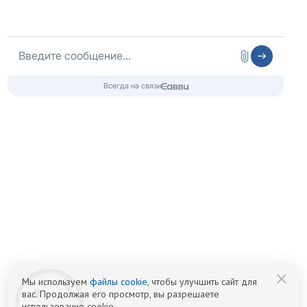
от 05.11.2024, Комитет по здравоохранению г.Санкт-
Петербурга
Контакты 24/7
8 (800) 333-20-07
Бесплатно по России
+7 (812) 313-29-77
Телефон в Санкт-Петербурге
info@czm.su
Информационный наркологический центр. Мы подбираем программу и
организуем запись; медпроцедуры проводит клиника-партнёр.
Имеются противопоказания — консультация врача обязательна.
18+
Информация не является публичной офертой (ст. 437 ГК РФ).
Политика обработки персональных
Cогласие на обработку персональных
данных
данных
Мы используем
файлы cookie
, чтобы улучшить сайт для
вас. Продолжая его просмотр, вы разрешаете
использование cookie.