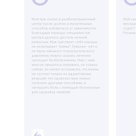
я
Мой муж попал в реабилитационный
Мой сы
аницу
центр после долгих и мучительных
месяца
г» в
способов избавиться от зависимости.
года!!
Благодаря помощи специалистов
Регина
ерила
центра удалось достичь полной
ремиссии. Муж чувствует себя хорошо,
что
не испытывает "ломки". Главное - нет и
ное за
не было никакого психологического
час я
давления, можно сказать лечение
ла,
проходит безболезненно. Нам с ним
люди!
многое пришлось пережить, но только
сейчас он начал осознавать, что жизнь
не состоит только из аддиктивных
реакций, что удовольствие можно
получать другими способами, а
заглушать боль с помощью безопасных
для здоровья занятий.