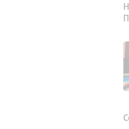
Н
П
С