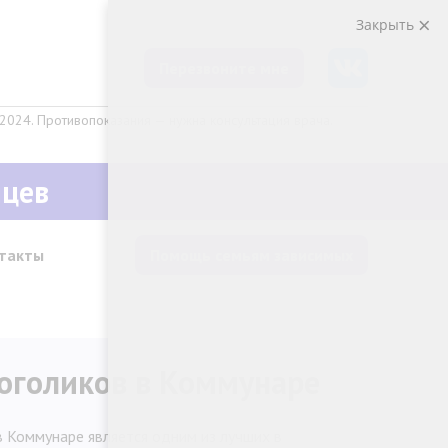
Закрыть
Перезвоните мне
024. Противопоказания — нужна консультация врача.
яцев
такты
Помощь семьям зависимых
оголиков в Коммунаре
 Коммунаре является одним из лучших в