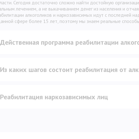
ласти. Сегодня достаточно сложно найти достойную организаци
альным лечением, а не выкачиванием денег из населения и отча
абилитации алкоголиков и наркозависимых идут с последней на
данной сфере более 15 лет, поэтому мы знаем реальные способ
Действенная программа реабилитации алког
Из каких шагов состоит реабилитация от ал
Реабилитация наркозависимых лиц