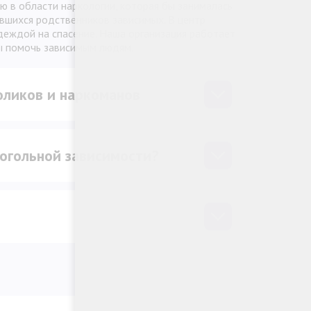
ю в области наркологии, которая бы занималась
явшихся родственников зависимых. В центр
деждой на спасение. Наша организация работает
ы помочь зависимым людям.
оликов и наркоманов
когольной зависимости?