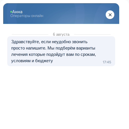
Перейти к основному содержанию
"Здоровый Санкт-Петербург"
+7 (812) 313-29-77
8 (800) 333-20-07
Телефон в Санкт-Петербурге
Бесплатно по России
Перезвоните мне
Медуслуги — клиника «ЭЛЬМЕД», лицензия № Л041-01148-
78/01490328 от 05.11.2024.
Лечение в рассрочку от 0 до 12 месяцев
Вывод из запоя в Приозёрске
Начинаете подозревать, что последние дни будто вышли
из‑под контроля? Утром трудно подняться, руки дрожат,
сердце колотится, мысли путаются, тошнота не отпускает.
Сон рвётся на короткие отрезки, тревога растёт, а
перестать пить не получается — организм требует ещё
дозу, и круг замыкается. В этот момент важно не ругать
себя и не тянуть. Есть выход — медицинский вывод из