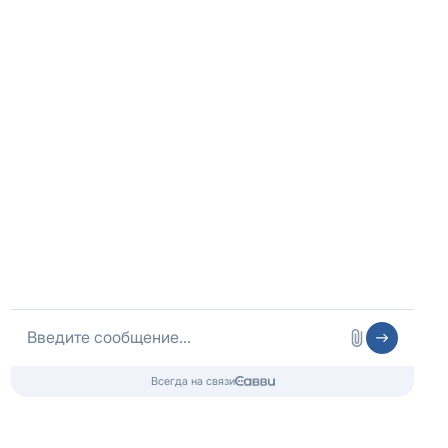
Оператор сайта
ИП Шубных
ИНН 325502806683
ОГРНИП 316325600085756 от 01.08.2016 года
Медицинская лицензия