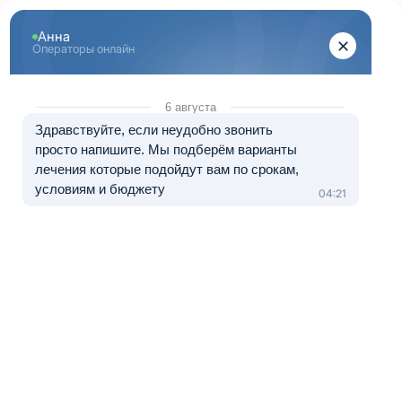
Перейти к основному содержанию
"Здоровый Санкт-Петербург"
+7 (812) 313-29-77
8 (800) 333-20-07
Телефон в Санкт-Петербурге
Бесплатно по России
Перезвоните мне
Медуслуги — клиника «ЭЛЬМЕД», лицензия № Л041-01148-
78/01490328 от 05.11.2024.
Лечение в рассрочку от 0 до 12 месяцев
Вывод из запоя в Сертолово
Когда запой тянется, день похож на день: сон рвётся на
куски, руки дрожат, сердце то торопится, то
«проваливается», утром тянет поправить самочувствие
новой дозой. Кажется, что всё ещё можно держать под
контролем, но организм уже кричит о помощи. Это не
слабость и не «слабость характера» – это последствия
интоксикации и истощения. Медицинский вывод из запоя в