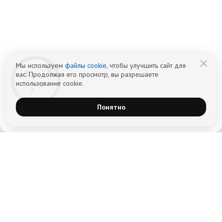
Информационный наркологический центр. Мы подбираем программу и
организуем запись; медпроцедуры проводит клиника-партнёр.
Имеются противопоказания — консультация врача обязательна.
18+
Информация не является публичной офертой (ст. 437 ГК РФ).
Политика обработки персональных
Cогласие на обработку персональных
данных
данных
Мы используем
файлы cookie
, чтобы улучшить сайт для
вас. Продолжая его просмотр, вы разрешаете
использование cookie.
Понятно