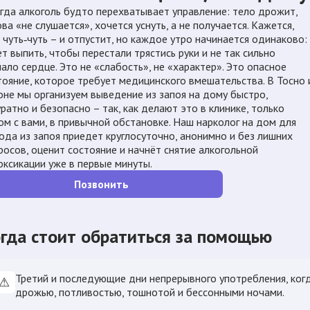
гда алкоголь будто перехватывает управление: тело дрожит,
ва «не слушается», хочется уснуть, а не получается. Кажется,
 чуть‑чуть – и отпустит, но каждое утро начинается одинаково:
ет выпить, чтобы перестали трястись руки и не так сильно
чало сердце. Это не «слабость», не «характер». Это опасное
тояние, которое требует медицинского вмешательства. В Тосно 
оне мы организуем выведение из запоя на дому быстро,
уратно и безопасно – так, как делают это в клинике, только
ом с вами, в привычной обстановке. Наш нарколог на дом для
ода из запоя приедет круглосуточно, анонимно и без лишних
росов, оценит состояние и начнёт снятие алкогольной
оксикации уже в первые минуты.
Позвонить
гда стоит обратиться за помощью
Третий и последующие дни непрерывного употребления, ког
⚠
дрожью, потливостью, тошнотой и бессонными ночами.