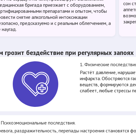
сон с
едицинская бригада приезжает с оборудованием,
аппет
ертифицированными препаратами и опытом, чтобы
возмо
ровести снятие алкогольной интоксикации
закре
езопасно, предсказуемо и с реальным облегчением, а
 наугад.
м грозит бездействие при регулярных запоях
1. Физические последстви
Растёт давление, нарушает
инфаркта. Обостряются гас
веществ, формируются де
слабеет, любые стрессы п
. Психоэмоциональные последствия.
ревога, раздражительность, перепады настроения становятся фо