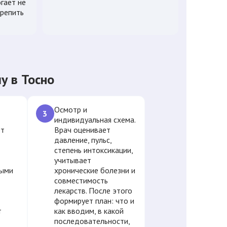
гает не
крепить
у в Тосно
Осмотр и
3
индивидуальная схема.
ет
Врач оценивает
давление, пульс,
степень интоксикации,
учитывает
ными
хронические болезни и
совместимость
лекарств. После этого
формирует план: что и
т
как вводим, в какой
последовательности,