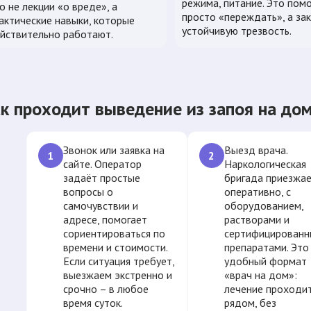
режима, питание. Это помо
о не лекции «о вреде», а
просто «переждать», а за
актические навыки, которые
устойчивую трезвость.
йствительно работают.
к проходит выведение из запоя на дом
Звонок или заявка на
Выезд врача.
1
2
сайте. Оператор
Наркологическая
задаёт простые
бригада приезжа
вопросы о
оперативно, с
самочувствии и
оборудованием,
адресе, помогает
растворами и
сориентироваться по
сертифицирован
времени и стоимости.
препаратами. Это
Если ситуация требует,
удобный формат
выезжаем экстренно и
«врач на дом»:
срочно – в любое
лечение проходи
время суток.
рядом, без