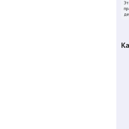
Эт
пр
де
Ка