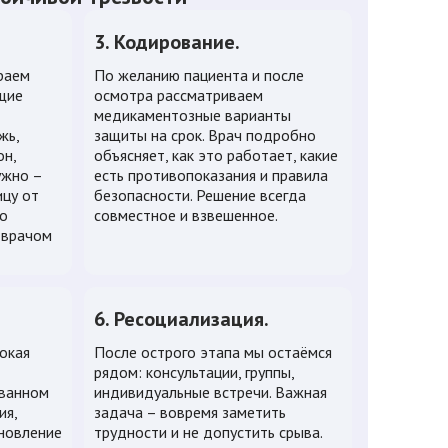
3. Кодирование.
раем
По желанию пациента и после
щие
осмотра рассматриваем
медикаментозные варианты
жь,
защиты на срок. Врач подробно
он,
объясняет, как это работает, какие
ужно –
есть противопоказания и правила
цу от
безопасности. Решение всегда
по
совместное и взвешенное.
 врачом
6. Ресоциализация.
окая
После острого этапа мы остаёмся
рядом: консультации, группы,
ованном
индивидуальные встречи. Важная
ия,
задача – вовремя заметить
ановление
трудности и не допустить срыва.