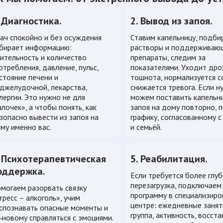
. Диагностика.
2. Вывод из запоя.
ач спокойно и без осуждения
Ставим капельницу, подби
бирает информацию:
растворы и поддерживаю
ительность и количество
препараты, следим за
отребления, давление, пульс,
показателями. Уходит дро
стояние печени и
тошнота, нормализуется с
джелудочной, лекарства,
снижается тревога. Если н
лергии. Это нужно не для
можем поставить капельни
алочек», а чтобы понять, как
запоя на дому повторно, 
зопасно вывести из запоя на
графику, согласованному с
му именно вас.
и семьёй.
. Психотерапевтическая
5. Реабилитация.
оддержка.
Если требуется более глуб
перезагрузка, подключаем
могаем разорвать связку
программу в специализир
тресс – алкоголь», учим
центре: ежедневные занят
спознавать опасные моменты и
группа, активность, восст
‑новому справляться с эмоциями.