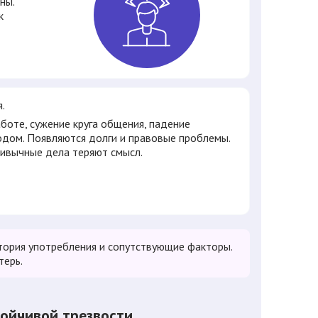
ны.
к
я.
аботе, сужение круга общения, падение
одом. Появляются долги и правовые проблемы.
ривычные дела теряют смысл.
стория употребления и сопутствующие факторы.
терь.
тойчивой трезвости