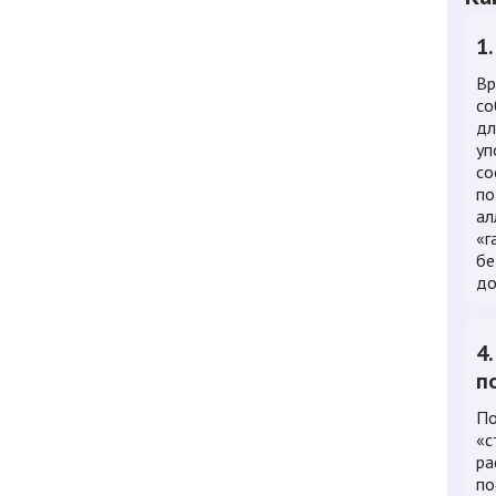
1
Вр
со
дл
уп
со
по
ал
«г
бе
до
4
п
По
«с
ра
по