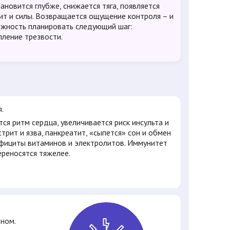
тановится глубже, снижается тяга, появляется
ит и силы. Возвращается ощущение контроля – и
жность планировать следующий шаг:
пление трезвости.
я.
ся ритм сердца, увеличивается риск инсульта и
трит и язва, панкреатит, «сыпется» сон и обмен
фициты витаминов и электролитов. Иммунитет
ереносятся тяжелее.
ном.