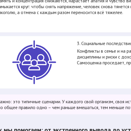
амять и концентрация снижаются, нарастает апатия и чувство ви
амыкается круг: чтобы снять напряжение, человек снова тянется 
лкоголю, а отмена с каждым разом переносится всё тяжелее.
3. Социальные последстви
Конфликты в семье и на р
дисциплины и риски с дох
Самооценка проседает, п
ажно: это типичные сценарии. У каждого свой организм, своя и
о общее правило одно – чем раньше вмешаться, тем меньше по
к мы помогаем: от экстренного вывода до ус