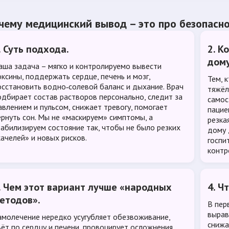
чему медицинский вывод – это про безопасн
. Суть подхода.
2. К
дому
аша задача – мягко и контролируемо вывести
оксины, поддержать сердце, печень и мозг,
Тем, 
осстановить водно‑солевой баланс и дыхание. Врач
тяжёл
одбирает состав растворов персонально, следит за
самос
авлением и пульсом, снижает тревогу, помогает
пацие
ернуть сон. Мы не «маскируем» симптомы, а
резка
табилизируем состояние так, чтобы не было резких
дому 
качелей» и новых рисков.
госпи
контр
. Чем этот вариант лучше «народных
4. Ч
етодов».
В пер
вырав
амолечение нередко усугубляет обезвоживание,
снижа
ьёт по сердцу и печени, провоцирует осложнения.