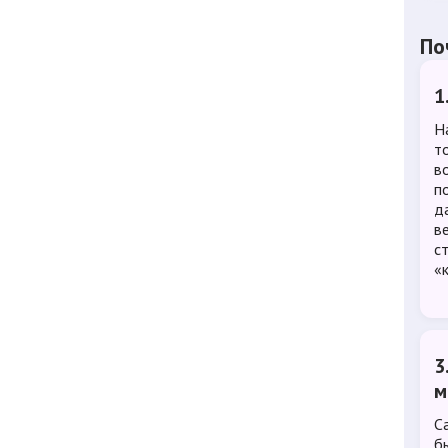
По
1
Н
т
в
п
д
в
с
«
3
м
С
б