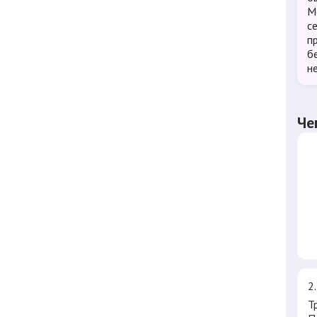
М
с
п
б
не
Че
2
Т