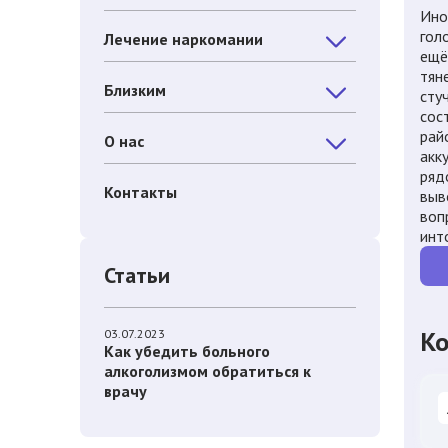
Ино
голо
Лечение наркомании
ещё
тян
Близким
сту
сос
рай
О нас
акк
ряд
Контакты
выв
воп
инт
Статьи
Ко
03.07.2023
Как убедить больного
алкоголизмом обратиться к
врачу