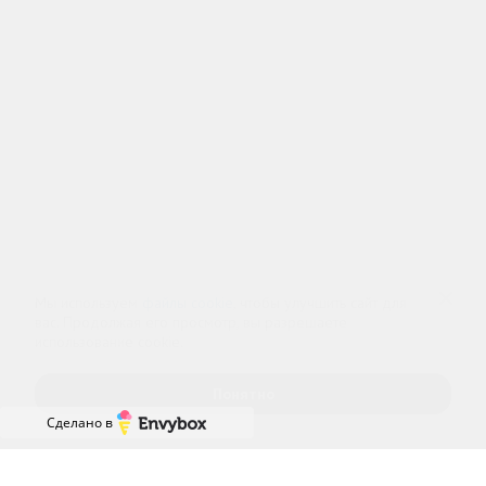
+7 (812) 313-29-77
Телефон в Санкт-Петербурге
info@czm.su
Информационный наркологический центр. Мы подбираем программу и
организуем запись; медпроцедуры проводит клиника-партнёр.
Имеются противопоказания — консультация врача обязательна.
18+
Информация не является публичной офертой (ст. 437 ГК РФ).
Политика обработки персональных
Cогласие на обработку персональных
данных
данных
Мы используем
файлы cookie
, чтобы улучшить сайт для
вас. Продолжая его просмотр, вы разрешаете
использование cookie.
Понятно
Сделано в