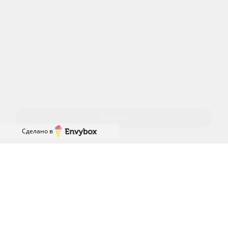
Информационный наркологический центр. Мы подбираем программу и
организуем запись; медпроцедуры проводит клиника-партнёр.
Имеются противопоказания — консультация врача обязательна.
18+
Информация не является публичной офертой (ст. 437 ГК РФ).
Политика обработки персональных
Cогласие на обработку персональных
данных
данных
Мы используем
файлы cookie
, чтобы улучшить сайт для
вас. Продолжая его просмотр, вы разрешаете
использование cookie.
Понятно
Сделано в